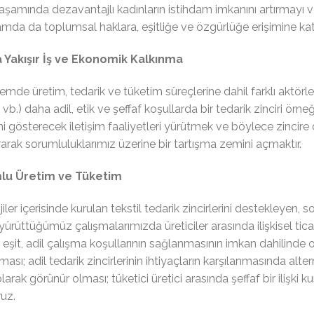
aşamında dezavantajlı kadınların istihdam imkanını artırmayı 
amda da toplumsal haklara, eşitliğe ve özgürlüğe erişimine ka
 Yakışır İş ve Ekonomik Kalkınma
de üretim, tedarik ve tüketim süreçlerine dahil farklı aktörler i
, vb.) daha adil, etik ve şeffaf koşullarda bir tedarik zinciri örneğ
ini gösterecek iletişim faaliyetleri yürütmek ve böylece zincire da
rarak sorumluluklarımız üzerine bir tartışma zemini açmaktır.
lu Üretim ve Tüketim
jiler içerisinde kurulan tekstil tedarik zincirlerini destekleyen,
 yürüttüğümüz çalışmalarımızda üreticiler arasında ilişkisel ti
; eşit, adil çalışma koşullarının sağlanmasının imkan dahilind
ası; adil tedarik zincirlerinin ihtiyaçların karşılanmasında alterna
arak görünür olması; tüketici üretici arasında şeffaf bir ilişki 
ruz.