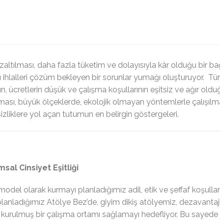
zaltılması, daha fazla tüketim ve dolayısıyla kâr olduğu bir 
rı ihlalleri çözüm bekleyen bir sorunlar yumağı oluşturuyor. Tü
 ücretlerin düşük ve çalışma koşullarının eşitsiz ve ağır oldu
maması, büyük ölçeklerde, ekolojik olmayan yöntemlerle çalışılm
letsizliklere yol açan tutumun en belirgin göstergeleri.
sal Cinsiyet Eşitliği
model olarak kurmayı planladığımız adil, etik ve şeffaf koşullard
lanladığımız Atölye Bez’de, giyim dikiş atölyemiz, dezavantajlı
a kurulmuş bir çalışma ortamı sağlamayı hedefliyor. Bu sayede 