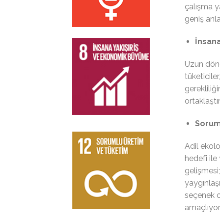
çalışma y
geniş anl
İnsana
Uzun dönem
tüketiciler
gerekliliğ
ortaklaştı
Sorum
Adil ekolo
hedefi ile
gelişmesi
yaygınlaşm
seçenek ol
amaçlıyo