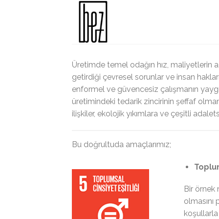
Skip
to
content
Üretimde temel odağın hız, maliyetlerin a
getirdiği çevresel sorunlar ve insan hakla
enformel ve güvencesiz çalışmanın yaygın,
üretimindeki tedarik zincirinin şeffaf ol
ilişkiler, ekolojik yıkımlara ve çeşitli ada
Bu doğrultuda amaçlarımız;
Toplum
Bir örnek 
olmasını p
koşullarl