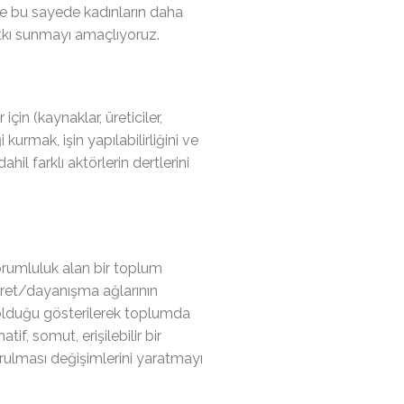
ve bu sayede kadınların daha
tkı sunmayı amaçlıyoruz.
çin (kaynaklar, üreticiler,
i kurmak, işin yapılabilirliğini ve
hil farklı aktörlerin dertlerini
 sorumluluk alan bir toplum
caret/dayanışma ağlarının
e olduğu gösterilerek toplumda
tif, somut, erişilebilir bir
kurulması değişimlerini yaratmayı