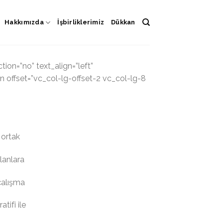
Hakkımızda
İşbirliklerimiz
Dükkan
on=”no” text_align=”left”
offset=”vc_col-lg-offset-2 vc_col-lg-8
 ortak
planlara
 çalışma
tifi ile