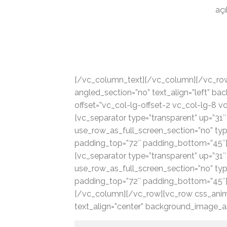
açı
[/vc_column_text][/vc_column][/vc_row]
angled_section=”no” text_align=”left” 
offset=”vc_col-lg-offset-2 vc_col-lg-8 
[vc_separator type=”transparent” up=”3
use_row_as_full_screen_section=”no” typ
padding_top=”72″ padding_bottom=”45″][
[vc_separator type=”transparent” up=”3
use_row_as_full_screen_section=”no” typ
padding_top=”72″ padding_bottom=”45″][
[/vc_column][/vc_row][vc_row css_anima
text_align=”center” background_image_a