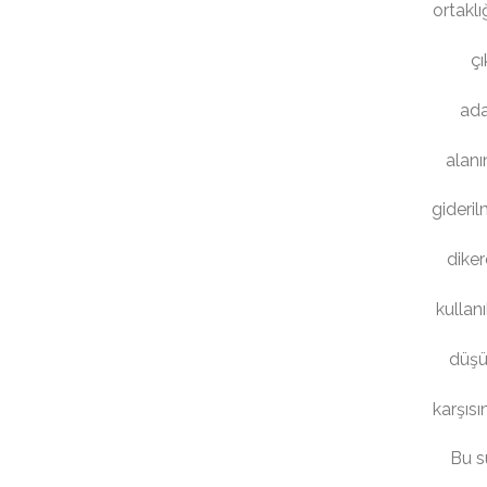
ortaklı
çı
ada
alanı
gideril
diker
kullan
düşü
karşıs
Bu sü