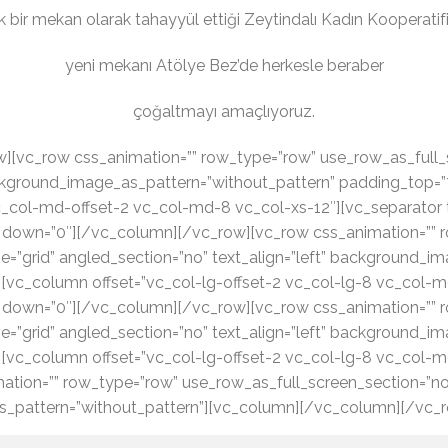
k bir mekan olarak tahayyül ettiği Zeytindalı Kadın Kooperatifi
yeni mekanı Atölye Bez’de herkesle beraber
çoğaltmayı amaçlıyoruz.
[vc_row css_animation=”” row_type=”row” use_row_as_full_s
background_image_as_pattern=”without_pattern” padding_top
vc_col-md-offset-2 vc_col-md-8 vc_col-xs-12″][vc_separator 
1″ down=”0″][/vc_column][/vc_row][vc_row css_animation=”” 
e=”grid” angled_section=”no” text_align=”left” background_i
vc_column offset=”vc_col-lg-offset-2 vc_col-lg-8 vc_col-m
1″ down=”0″][/vc_column][/vc_row][vc_row css_animation=”” 
e=”grid” angled_section=”no” text_align=”left” background_i
vc_column offset=”vc_col-lg-offset-2 vc_col-lg-8 vc_col-m
tion=”” row_type=”row” use_row_as_full_screen_section=”no”
s_pattern=”without_pattern”][vc_column][/vc_column][/vc_