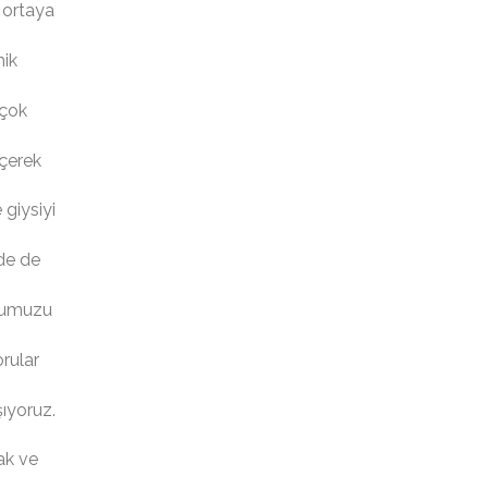
i ortaya
mik
rçok
eçerek
 giysiyi
nde de
uğumuzu
rular
ıyoruz.
tak ve