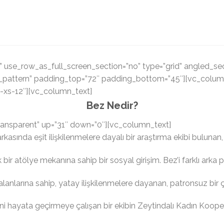
use_row_as_full_screen_section=”no” type=”grid” angled_secti
attern” padding_top=”72″ padding_bottom=”45″][vc_column 
-xs-12″][vc_column_text]
Bez Nedir?
ransparent” up=”31″ down=”0″][vc_column_text]
rkasında eşit ilişkilenmelere dayalı bir araştırma ekibi bulunan,
 bir atölye mekanına sahip bir sosyal girişim. Bez’i farklı arka 
 alanlarına sahip, yatay ilişkilenmelere dayanan, patronsuz bir
i hayata geçirmeye çalışan bir ekibin Zeytindalı Kadın Koopera