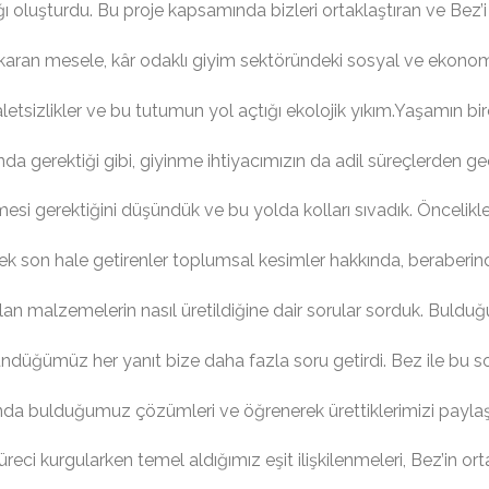
ğı oluşturdu. Bu proje kapsamında bizleri ortaklaştıran ve Bez’
karan mesele, kâr odaklı giyim sektöründeki sosyal ve ekono
letsizlikler ve bu tutumun yol açtığı ekolojik yıkım.Yaşamın bi
nda gerektiği gibi, giyinme ihtiyacımızın da adil süreçlerden g
mesi gerektiğini düşündük ve bu yolda kolları sıvadık. Öncelikle
ek son hale getirenler toplumsal kesimler hakkında, beraberi
ılan malzemelerin nasıl üretildiğine dair sorular sorduk. Buld
ndüğümüz her yanıt bize daha fazla soru getirdi. Bez ile bu so
ında bulduğumuz çözümleri ve öğrenerek ürettiklerimizi paylaş
reci kurgularken temel aldığımız eşit ilişkilenmeleri, Bez’in or