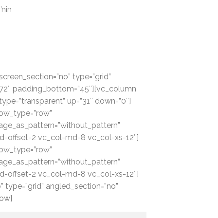
’nin
creen_section=”no” type=”grid”
=”72″ padding_bottom=”45″][vc_column
type=”transparent” up=”31″ down=”0″]
row_type=”row”
mage_as_pattern=”without_pattern”
d-offset-2 vc_col-md-8 vc_col-xs-12″]
row_type=”row”
mage_as_pattern=”without_pattern”
d-offset-2 vc_col-md-8 vc_col-xs-12″]
 type=”grid” angled_section=”no”
row]