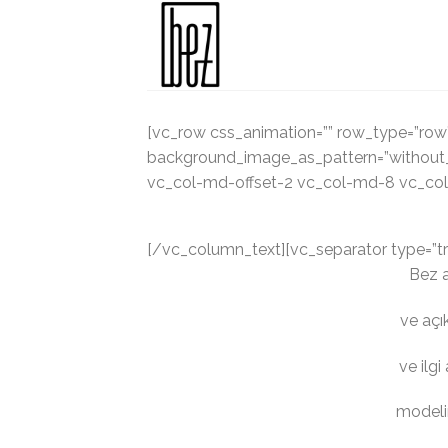
Skip
to
content
[vc_row css_animation=”” row_type=”row” 
background_image_as_pattern=”without_p
vc_col-md-offset-2 vc_col-md-8 vc_col
[/vc_column_text][vc_separator type=”t
Bez a
ve açık
ve ilgi
modelin